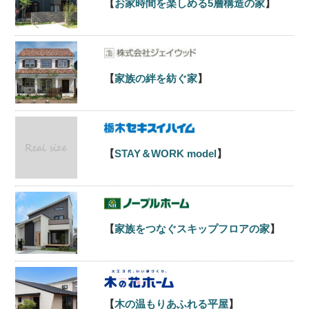
【
お家時間を楽しめる5層構造の家
】
【
家族の絆を紡ぐ家
】
【
STAY＆WORK model
】
【
家族をつなぐスキップフロアの家
】
【
木の温もりあふれる平屋
】