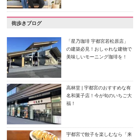
街歩きブログ
「星乃珈琲 宇都宮若松原店」
の建築必見！おしゃれな建物で
美味しいモーニング珈琲を！
高林堂 | 宇都宮のおすすめな有
名和菓子店！今が旬のいちご大
福！
宇都宮で餃子を楽しむなら「来