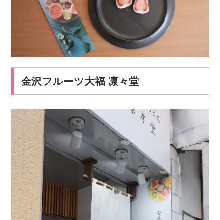
金沢フルーツ大福 凛々堂