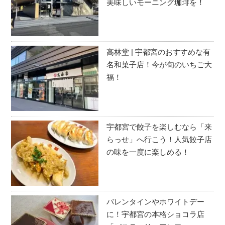
美味しいモーニング珈琲を！
高林堂 | 宇都宮のおすすめな有
名和菓子店！今が旬のいちご大
福！
宇都宮で餃子を楽しむなら「来
らっせ」へ行こう！人気餃子店
の味を一度に楽しめる！
バレンタインやホワイトデー
に！宇都宮の本格ショコラ店