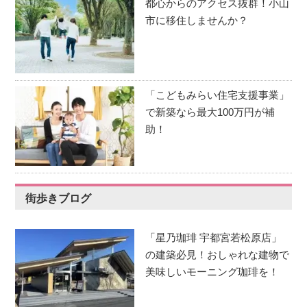
都心からのアクセス抜群！小山
市に移住しませんか？
「こどもみらい住宅支援事業」
で新築なら最大100万円が補
助！
街歩きブログ
「星乃珈琲 宇都宮若松原店」
の建築必見！おしゃれな建物で
美味しいモーニング珈琲を！